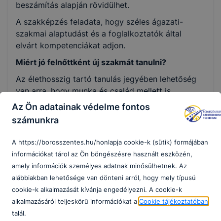
beszámítás alapján rövidülhet.
A szakképzés feladata, hogy széles ágazati-
szakmai alaptudást és a foglalkoztatók által
elvárt kompetenciákat adjon.
Miért jó felnőttként új szakmát tanulni?
Az élethosszig tartó tanulás jegyében lehetőség
van arra, hogy munka és család mellett is
átképezzék vagy továbbképezzék magukat az
Az Ön adatainak védelme fontos
emberek. A szakképző intézménynek lehetősége
számunkra
van arra, hogy a képzésre jelentkezők előzetes
tudását felmérje, korábban szerzett
A https://borosszentes.hu/honlapja cookie-k (sütik) formájában
munkatapasztalatait figyelembe vegye. Ez által
információkat tárol az Ön böngészésre használt eszközén,
lényegesen hatékonyabb, differenciáltabb lehet a
amely információk személyes adatnak minősülhetnek. Az
képzés, és a képzési idő is jelentősen lerövidülhet.
alábbiakban lehetősége van dönteni arról, hogy mely típusú
cookie-k alkalmazását kívánja engedélyezni. A cookie-k
alkalmazásáról teljeskörű információkat a
Cookie tájékoztatóban
Technikum:
talál.