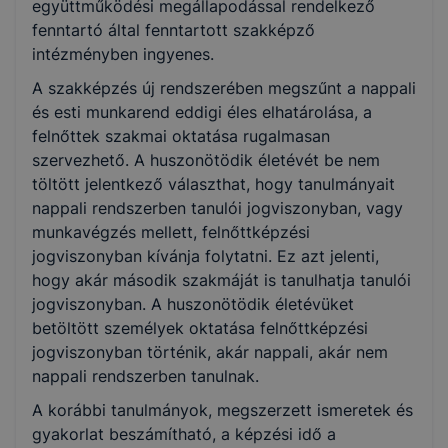
együttműködési megállapodással rendelkező
fenntartó által fenntartott szakképző
intézményben ingyenes.
A szakképzés új rendszerében megszűnt a nappali
és esti munkarend eddigi éles elhatárolása, a
felnőttek szakmai oktatása rugalmasan
szervezhető. A huszonötödik életévét be nem
töltött jelentkező választhat, hogy tanulmányait
nappali rendszerben tanulói jogviszonyban, vagy
munkavégzés mellett, felnőttképzési
jogviszonyban kívánja folytatni. Ez azt jelenti,
hogy akár második szakmáját is tanulhatja tanulói
jogviszonyban. A huszonötödik életévüket
betöltött személyek oktatása felnőttképzési
jogviszonyban történik, akár nappali, akár nem
nappali rendszerben tanulnak.
A korábbi tanulmányok, megszerzett ismeretek és
gyakorlat beszámítható, a képzési idő a