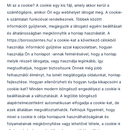
Mi az a cookie? A cookie egy kis fájl, amely akkor kerül a
A technikum kizárólag szakmai vizsgára
számítógépre, amikor Ön egy webhelyet látogat meg. A cookie-
felkészítő képzéseire érettségi végzettséggel
k számtalan funkcióval rendelkeznek. Többek között
lehet jelentkezni. A képzési idő főszabály
információt gyűjtenek, megjegyzik a látogató egyéni beállításait
szerint 2 év, de a fent leírtak szerint rövidebb
és általánosságban megkönnyítik a honlap használatát. A
is lehet. A képzés ágazati alapoktatásból és
https://borosszentes.hu/ a cookie-kat a következő célokból
szakirányú oktatásból áll. Utóbbi a képzésben
használja: információ gyűjtése azzal kapcsolatban, hogyan
részt vevőt foglalkoztató vállalatnál is
használja Ön a honlapot -annak felmérésével, hogy a honlap
történhet, munkaszerződése megfelelő
melyik részeit látogatja, vagy használja leginkább, így
módosításával. A szakmai vizsga sikeres
megtudhatjuk, hogyan biztosítsunk Önnek még jobb
teljesítésével államilag elismert
felhasználói élményt, ha ismét meglátogatja oldalunkat, honlap
szakképzettséget igazoló oklevelet szerezhet
fejlesztése. Hogyan ellenőrizheti és hogyan tudja kikapcsolni a
a tanuló, illetve a képzésben részt vevő.
cookie-kat? Minden modern böngésző engedélyezi a cookie-k
beállításának a változtatását. A legtöbb böngésző
alapértelmezettként automatikusan elfogadja a cookie-kat, de
ezek általában megváltoztathatók. Felhívjuk figyelmét, hogy
Szakképző iskola:
mivel a cookie-k célja honlapunk használhatóságának és
folyamatainak megkönnyítése vagy lehetővé tétele, a cookie-k
A szakképző iskola kizárólag szakmai