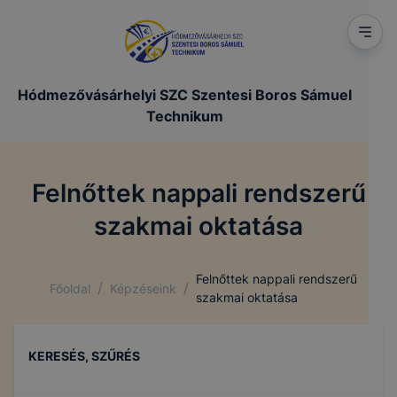
Hódmezővásárhelyi SZC Szentesi Boros Sámuel
Technikum
Felnőttek nappali rendszerű
szakmai oktatása
Felnőttek nappali rendszerű
/
/
Főoldal
Képzéseink
szakmai oktatása
KERESÉS, SZŰRÉS