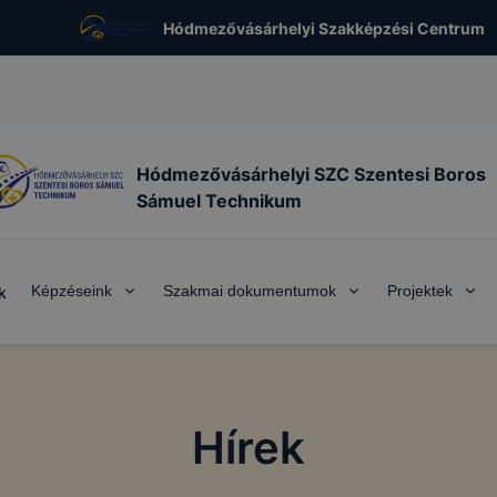
Hódmezővásárhelyi Szakképzési Centrum
Hódmezővásárhelyi SZC Szentesi Boros
Sámuel Technikum
Képzéseink
Szakmai dokumentumok
Projektek
k
Hírek