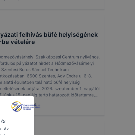
lyázati felhívás büfé helyiségének
rbe vételére
ódmezővásárhelyi Szakképzési Centrum nyilvános,
ordulós pályázatot hirdet a Hódmezővásárhelyi
 Szentesi Boros Sámuel Technikum
atkozásában, 6600 Szentes, Ady Endre u. 6-8.
 alatti épületben található büfé helyiség
eltetésének céljára, 2026. szeptember 1. napjától
. június 15. napjáig tartó határozott időtartamra,
lábbiak szerint.
. jún. 21.
Boros
z Ön
k. Az