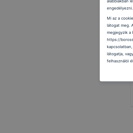
alábbiakban l
engedélyezni.
Mi az a cooki
látogat meg. 
megjegyzik a 
https://boros
kapcsolatban,
látogatja, va
felhasználói é
hogyan tudja 
beállításának
cookie-kat, de
honlapunk has
alkalmazásána
képesek honla
működni böng