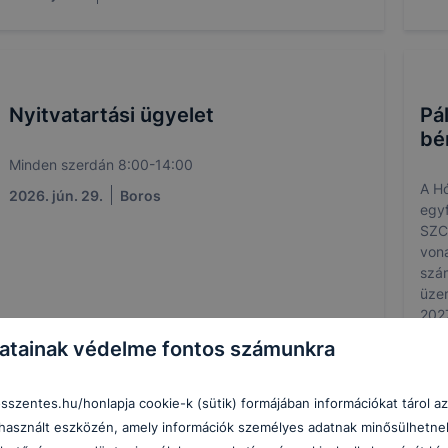
Nyitvatartási ügyelet
Pá
bé
Minden szerdán 8:00-14:00
A H
2026. jún. 29.
Boros
egyf
SZC
von
szám
üzem
2027
az a
2026
atainak védelme fontos számunkra
osszentes.hu/honlapja cookie-k (sütik) formájában információkat tárol a
asznált eszközén, amely információk személyes adatnak minősülhetne