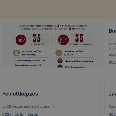
Bo
Isko
jele
akik
2026
Felnőttképzés
Ja
2026 Őszén induló képzéseink
Korr
2026. júl. 6.
Boros
2026