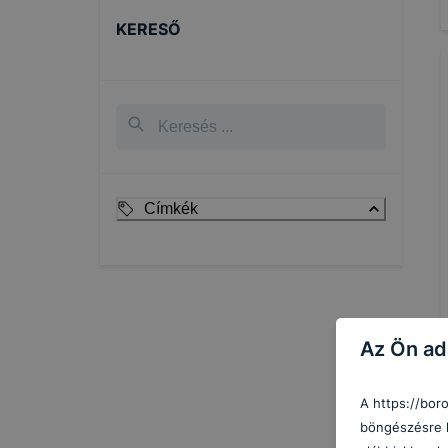
KERESŐ
Címkék
Az Ön ad
A https://bor
böngészésre h