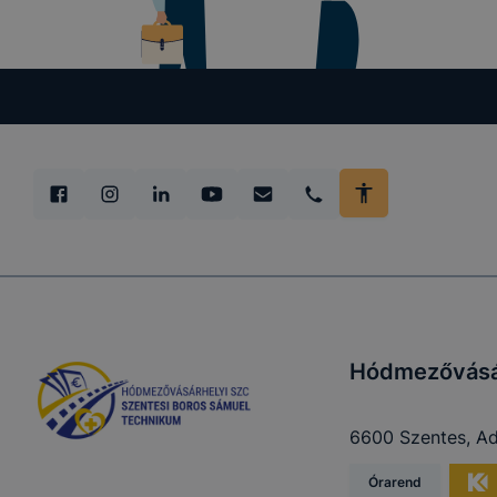
Hódmezővásár
6600 Szentes, Ad
Órarend