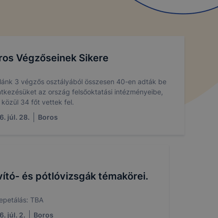
ros Végzőseinek Sikere
lánk 3 végzős osztályából összesen 40-en adták be
ntkezésüket az ország felsőoktatási intézményeibe,
 közül 34 főt vettek fel.
. júl. 28.
Boros
vító- és pótlóvizsgák témakörei.
epetálás: TBA
. júl. 2.
Boros