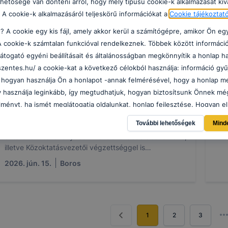
ehetősége van dönteni arról, hogy mely típusú cookie-k alkalmazását kív
Iskolánk oktatója, Bánszki Zsuzsanna
Kiv
 A cookie-k alkalmazásáról teljeskörű információkat a
Cookie tájékoztat
pedagógusnap alkalmából
Hó
e? A cookie egy kis fájl, amely akkor kerül a számítógépre, amikor Ön e
„Kiválósági Díj” az oktató-nevelő
Ce
A cookie-k számtalan funkcióval rendelkeznek. Többek között információ
munkáért kitüntetés" elismerésben
is
látogató egyéni beállításait és általánosságban megkönnyítik a honlap ha
részesült.
szentes.hu/ a cookie-kat a következő célokból használja: információ gyű
Ünne
 hogyan használja Ön a honlapot -annak felmérésével, hogy a honlap mel
Hód
Bánszki Zsuzsanna magyar-történelem-könyvtár
Díja
gy használja leginkább, így megtudhatjuk, hogyan biztosítsunk Önnek mé
szakos oktató 26 éve dolgozik intézményünkben.
és 
Könyvtáros tanári feladatot látott el 2000 és 2012
lményt, ha ismét meglátogatja oldalunkat, honlap fejlesztése. Hogyan el
között, 2010-től magyartanárként, majd 2012-től
kikapcsolni a cookie-kat? Minden modern böngésző engedélyezi a cook
2026
További lehetőségek
Mind
2024-ig igazgatóhelyettesként és jelenleg is
 a változtatását. A legtöbb böngésző alapértelmezettként automatikusan
oktatóként tevékenykedik. Iskolai szabadidőszervező,
 ezek általában megváltoztathatók. Felhívjuk figyelmét, hogy mivel a coo
illetve Közoktatásvezetői végzettséggel is
ználhatóságának és folyamatainak megkönnyítése vagy lehetővé tétele
rendelkezik, valamint tudásának fejlesztése céljából
2026. jún. 15.
Boros
k megakadályozása vagy törlése által előfordulhat, hogy felhasználóink
folyamatosan továbbképzéseken vesz részt.
punk funkcióinak teljes körű használatára, vagy a honlap a tervezettől 
észőjében.
1
2
3