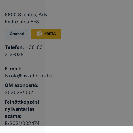
6600 Szentes, Ady
Endre utca 6–8.
Órarend
KRÉTA
Telefon:
+36-63-
313-038
E-mail:
iskola@hszcboros.hu
OM azonosító:
203039/002
Felnőttképzési
nyilvántartás
száma:
B/2021/002474