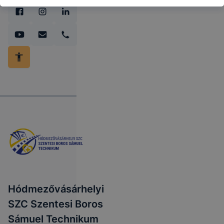
Hódmezővásárhelyi
SZC Szentesi Boros
Sámuel Technikum