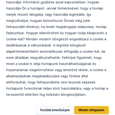
használja: információ gyűjtése azzal kapcsolatban, hogyan
használja Ön a honlapot -annak felmérésével, hogy a honlap
Partnereink
melyik részeit látogatja, vagy használja leginkább, így
megtudhatjuk, hogyan biztosítsunk Önnek még jobb
felhasználói élményt, ha ismét meglátogatja oldalunkat, honlap
fejlesztése. Hogyan ellenőrizheti és hogyan tudja kikapcsolni a
cookie-kat? Minden modern böngésző engedélyezi a cookie-k
beállításának a változtatását. A legtöbb böngésző
alapértelmezettként automatikusan elfogadja a cookie-kat, de
ezek általában megváltoztathatók. Felhívjuk figyelmét, hogy
mivel a cookie-k célja honlapunk használhatóságának és
folyamatainak megkönnyítése vagy lehetővé tétele, a cookie-k
alkalmazásának megakadályozása vagy törlése által
előfordulhat, hogy felhasználóink nem lesznek képesek
honlapunk funkcióinak teljes körű használatára, vagy a honlap a
tervezettől eltérően fog működni böngészőjében.
További lehetőségek
Mindet elfogadom