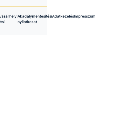
ásárhelyi
Akadálymentesítési
Adatkezelés
Impresszum
ési
nyilatkozat