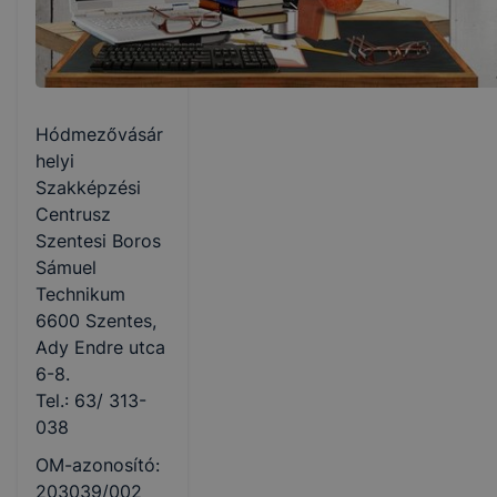
Hódmezővásár
helyi
Szakképzési
Centrusz
Szentesi Boros
Sámuel
Technikum
6600 Szentes,
Ady Endre utca
6-8.
Tel.: 63/ 313-
038
OM-azonosító:
203039/002