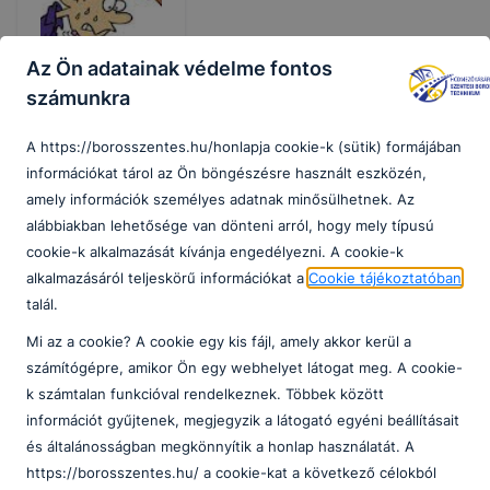
Az Ön adatainak védelme fontos
számunkra
A https://borosszentes.hu/honlapja cookie-k (sütik) formájában
Javító- és
információkat tárol az Ön böngészésre használt eszközén,
pótlóvizsgák
amely információk személyes adatnak minősülhetnek. Az
témakörei.
alábbiakban lehetősége van dönteni arról, hogy mely típusú
cookie-k alkalmazását kívánja engedélyezni. A cookie-k
Korrepetálás:
alkalmazásáról teljeskörű információkat a
Cookie tájékoztatóban
TBA
talál.
2026.
Mi az a cookie? A cookie egy kis fájl, amely akkor kerül a
Boros
júl. 2.
számítógépre, amikor Ön egy webhelyet látogat meg. A cookie-
k számtalan funkcióval rendelkeznek. Többek között
információt gyűjtenek, megjegyzik a látogató egyéni beállításait
és általánosságban megkönnyítik a honlap használatát. A
https://borosszentes.hu/ a cookie-kat a következő célokból