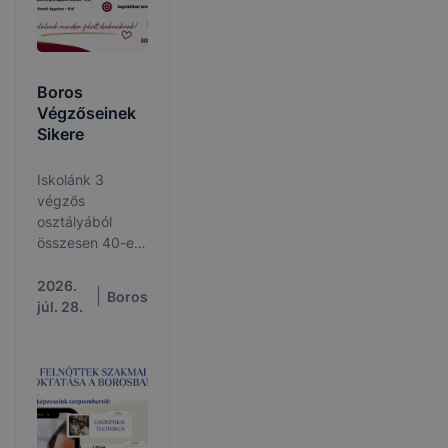
Boros
Végzőseinek
Sikere
Iskolánk 3
végzős
osztályából
összesen 40-en
adták be
jelentkezésüket
2026.
Boros
az ország
júl. 28.
felsőoktatási
intézményeibe,
akik közül 34 főt
vettek fel.