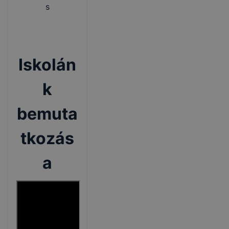
s
Iskolán
k
bemuta
tkozás
a